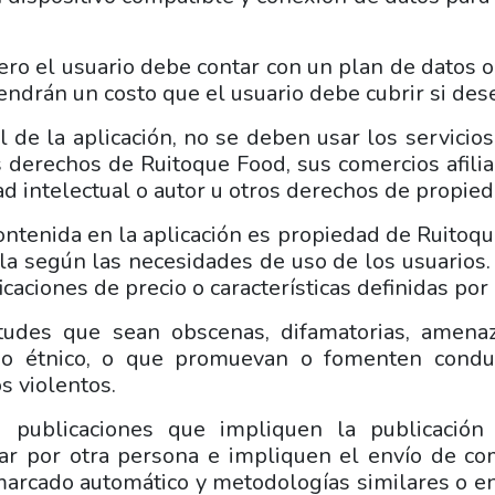
 pero el usuario debe contar con un plan de datos o
drán un costo que el usuario debe cubrir si desea
l de la aplicación, no se deben usar los servicio
s derechos de Ruitoque Food, sus comercios afiliad
ad intelectual o autor u otros derechos de propied
ontenida en la aplicación es propiedad de Ruitoq
rla según las necesidades de uso de los usuarios
icaciones de precio o características definidas po
tudes que sean obscenas, difamatorias, amenaza
l o étnico, o que promuevan o fomenten condu
s violentos.
 publicaciones que impliquen la publicación 
r por otra persona e impliquen el envío de co
marcado automático y metodologías similares o en